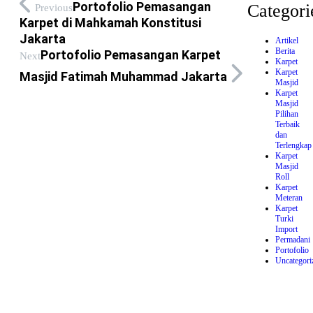
Portofolio Pemasangan
Categori
Previous
Karpet di Mahkamah Konstitusi
Jakarta
Artikel
Berita
Portofolio Pemasangan Karpet
Next
Karpet
Karpet
Masjid Fatimah Muhammad Jakarta
Masjid
Karpet
Masjid
Pilihan
Terbaik
dan
Terlengkap
Karpet
Masjid
Roll
Karpet
Meteran
Karpet
Turki
Import
Permadani
Portofolio
Uncategori