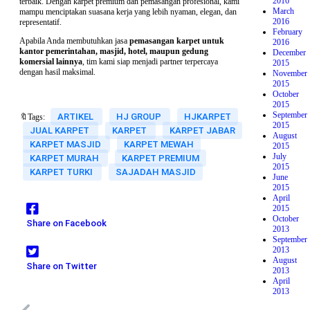
2016
terbaik. Dengan karpet premium dan pemasangan profesional, kami
March
mampu menciptakan suasana kerja yang lebih nyaman, elegan, dan
2016
representatif.
February
Apabila Anda membutuhkan jasa
pemasangan karpet untuk
2016
kantor pemerintahan, masjid, hotel, maupun gedung
December
komersial lainnya
, tim kami siap menjadi partner terpercaya
2015
dengan hasil maksimal.
November
2015
October
2015
September
ARTIKEL
HJ GROUP
HJKARPET
🔖Tags:
2015
JUAL KARPET
KARPET
KARPET JABAR
August
KARPET MASJID
KARPET MEWAH
2015
July
KARPET MURAH
KARPET PREMIUM
2015
KARPET TURKI
SAJADAH MASJID
June
2015
April
2015
October
Share on Facebook
2013
September
2013
August
Share on Twitter
2013
April
2013